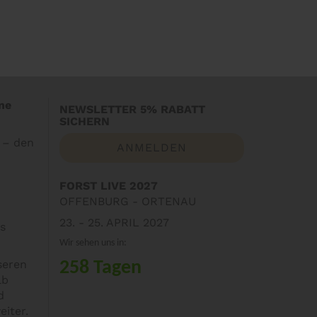
ne
NEWSLETTER 5% RABATT
SICHERN
s – den
ANMELDEN
FORST LIVE 2027
OFFENBURG - ORTENAU
23. - 25. APRIL 2027
s
Wir sehen uns in:
seren
258 Tagen
lb
d
eiter.