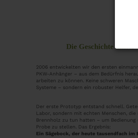
Die Geschichte hint
2006 entwickelten wir den ersten einman
PKW-Anhänger – aus dem Bedürfnis heraus,
arbeiten zu können. Keine schweren Masch
Systeme – sondern ein robuster Helfer, der
Der erste Prototyp entstand schnell. Gete
Labor, sondern mit echten Menschen, die 
Brennholz zu tun hatten – um Bedienung u
Probe zu stellen. Das Ergebnis:
Ein Sägebock, der heute tausendfach im E