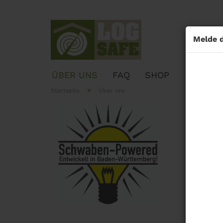
Melde d
ÜBER UNS
FAQ
SHOP
»
Startseite
Über uns
LOGSA
Entwi
Was 2
ausge
Grund
Nivea